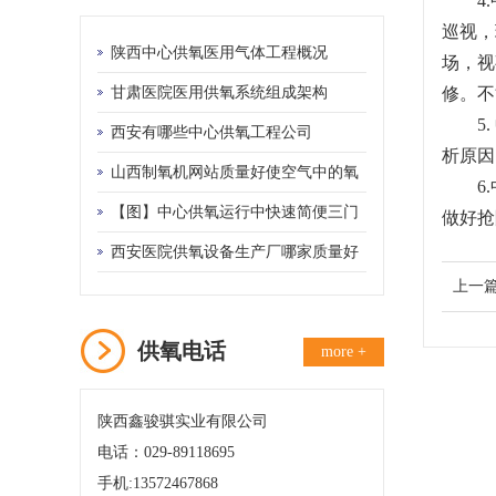
4.中
巡视，
陕西中心供氧医用气体工程概况
场，视
甘肃医院医用供氧系统组成架构
修。不
5. 
西安有哪些中心供氧工程公司
析原因
山西制氧机网站质量好使空气中的氧
6.中
和氮气得以分离
【图】中心供氧运行中快速简便三门
做好抢
峡供氧机管理制度
西安医院供氧设备生产厂哪家质量好
上一
供氧电话
more +
陕西鑫骏骐实业有限公司
电话：029-89118695
手机:13572467868