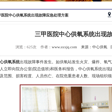
甲医院中心供氧系统出现故障应急处理方案
三甲医院中心供氧系统出现
浏览：625次
作者：
www.sxxjq.com
来源：中心供氧
心供氧系统
出现故障事件发生。如
供氧站
发生火灾、爆炸、氧气
人立即向院办公室(院总值班)和医务科报告，
中心供氧
系统出现
及范围、损害程度、
人员伤亡
、在院危
重患者人数
、现场组织领