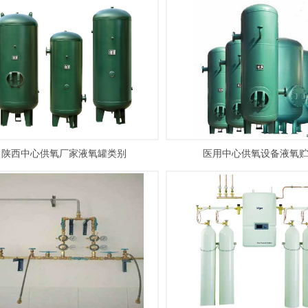
陕西中心供氧厂家液氧罐类别
医用中心供氧设备液氧