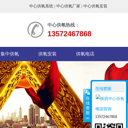
中心供氧系统
|
中心供氧厂家
|
中心供氧安装
中心供氧热线：
13572467868
集中供氧
供氧安装
供氧电话
13572467868