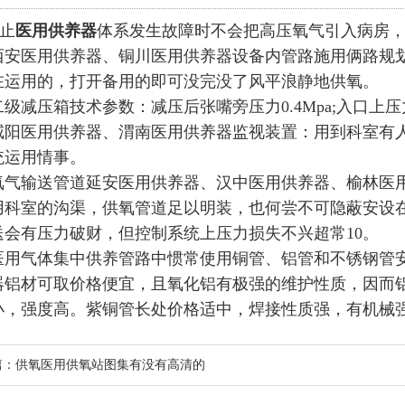
止
医用供养器
体系发生故障时不会把高压氧气引入病房
西安医用供养器、铜川医用供养器设备内管路施用俩路规
在运用的，打开备用的即可没完没了风平浪静地供氧。
压箱技术参数：减压后张嘴旁压力0.4Mpa;入口上压力0.6
咸阳医用供养器、
渭南医用供养器
监视装置：用到科室有
统运用情事。
输送管道延安医用供养器、
汉中医用供养器
、榆林医
用科室的沟渠，供氧管道足以明装，也何尝不可隐蔽安设
送会有压力破财，但控制系统上压力损失不兴超常10。
气体集中供养管路中惯常使用铜管、铝管和不锈钢管安
器铝材可取价格便宜，且氧化铝有极强的维护性质，因而
小，强度高。紫铜管长处价格适中，焊接性质强，有机械
篇：
供氧医用供氧站图集有没有高清的