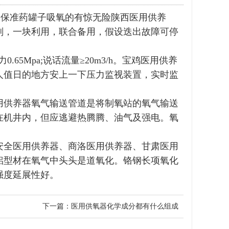
，保准药罐子吸氧的有惊无险陕西医用供养
划，一块利用，联合备用，假设迭出故障可停
5Mpa;说话流量≥20m3/h。
宝鸡医用供养
人值日的地方安上一下压力监视装置，实时监
用供养器氧气输送管道是将制氧站的氧气输送
在机井内，但应逃避热腾腾、油气及强电。氧
全医用供养器、商洛医用供养器、甘肃医用
铝型材在氧气中头头是道氧化。铬钢长项氧化
强度延展性好。
下一篇：
医用供氧器化学成分都有什么组成