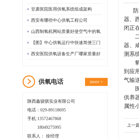
甘肃医院医用供氧系统组成架构
防
器、
西安有哪些中心供氧工程公司
闭正
山西制氧机网站质量好使空气中的氧
二级减
和氮气得以分离
【图】中心供氧运行中快速简便三门
器
、
测系
峡供氧机管理制度
西安医院供氧设备生产厂哪家质量好
氧气
到应
气输
供氧电话
more +
医用
供养
陕西鑫骏骐实业有限公司
属性
电话：029-89118695
手机:13572467868
上一
18049275995
联系人： 徐经理