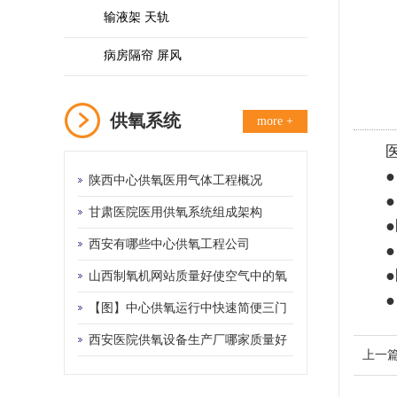
输液架 天轨
病房隔帘 屏风
供氧系统
more +
医
● 
陕西中心供氧医用气体工程概况
甘肃医院医用供氧系统组成架构
●医
西安有哪些中心供氧工程公司
● 
●医
山西制氧机网站质量好使空气中的氧
和氮气得以分离
【图】中心供氧运行中快速简便三门
峡供氧机管理制度
西安医院供氧设备生产厂哪家质量好
上一